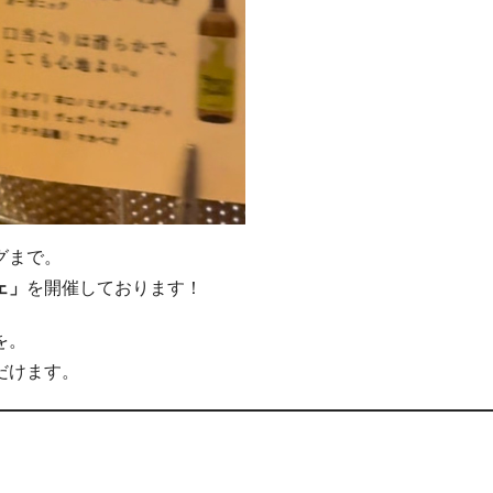
グまで。
ェ」
を開催しております！
を。
だけます。