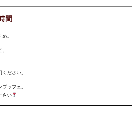
時間
すめ。
で、
用ください。
ンブッフェ。
ださい