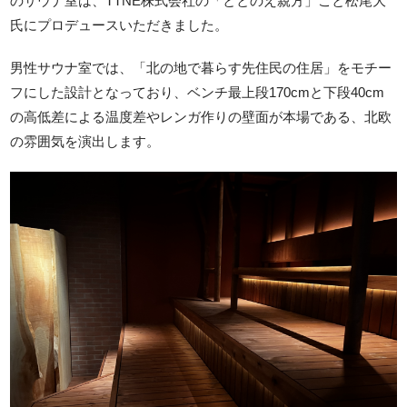
のサウナ室は、TTNE株式会社の「ととのえ親方」こと松尾大
氏にプロデュースいただきました。
男性サウナ室では、「北の地で暮らす先住民の住居」をモチー
フにした設計となっており、ベンチ最上段170cmと下段40cm
の高低差による温度差やレンガ作りの壁面が本場である、北欧
の雰囲気を演出します。