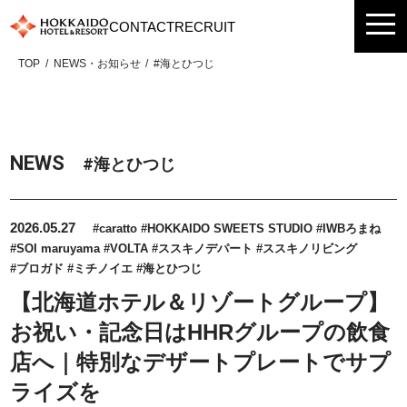
Skip
CONTACT
RECRUIT
to
content
TOP
NEWS・お知らせ
#海とひつじ
NEWS
#海とひつじ
2026.05.27
#caratto
#HOKKAIDO SWEETS STUDIO
#IWBろまね
#SOI maruyama
#VOLTA
#ススキノデパート
#ススキノリビング
#ブロガド
#ミチノイエ
#海とひつじ
【北海道ホテル＆リゾートグループ】
お祝い・記念日はHHRグループの飲食
店へ｜特別なデザートプレートでサプ
ライズを