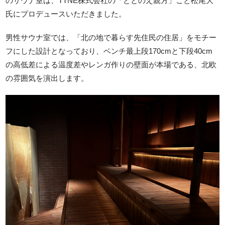
のサウナ室は、TTNE株式会社の「ととのえ親方」こと松尾大
氏にプロデュースいただきました。
男性サウナ室では、「北の地で暮らす先住民の住居」をモチー
フにした設計となっており、ベンチ最上段170cmと下段40cm
の高低差による温度差やレンガ作りの壁面が本場である、北欧
の雰囲気を演出します。