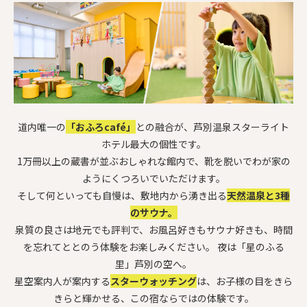
道内唯一の
「おふろcafé」
との融合が、芦別温泉スターライト
ホテル最大の個性です。
1万冊以上の蔵書が並ぶおしゃれな館内で、靴を脱いでわが家の
ようにくつろいでいただけます。
そして何といっても自慢は、敷地内から湧き出る
天然温泉と3種
のサウナ。
泉質の良さは地元でも評判で、お風呂好きもサウナ好きも、時間
を忘れてととのう体験をお楽しみください。 夜は「星のふる
里」芦別の空へ。
星空案内人が案内する
スターウォッチング
は、お子様の目をきら
きらと輝かせる、この宿ならではの体験です。