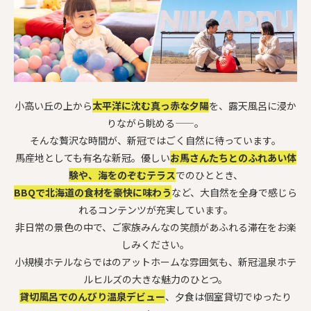
小高い丘の上から
太平洋に沈む真っ赤な夕陽
を、露天風呂に浸か
りながら眺める——。
そんな贅沢な時間が、新冠ではごく自然に待っています。
馬産地としても有名な新冠。優しい
お馬さんたちとのふれあい体
験や、海をのぞむテラス
でのひととき、
BBQで北海道の食材を豪快に味わう
など、大自然を全身で感じら
れるコンテンツが充実しています。
非日常の景色の中で、ご家族みんなの笑顔があふれる滞在をお楽
しみください。
小規模ホテルならではのアットホームな雰囲気も、新冠温泉ホテ
ルヒルズの大きな魅力のひとつ。
貸切風呂でのんびり温泉デビュー
、夕食は個室貸切でゆったり