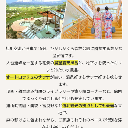
旭川空港から車で15分、ひがしかぐら森林公園に隣接する静かな
温泉宿です。
大雪連峰を一望する絶景の
展望露天風呂
と、地下水を使ったキリ
ッと冷たい水風呂、
オートロウリュのサウナ
が揃い、温泉好きもサウナ好きも唸らせ
ます。
漫画・雑誌読み放題のライブラリーや塗り絵コーナーなど、館内
でゆっくり過ごせる仕掛けも充実しています。
旭山動物園・美瑛・富良野など
道北観光の拠点としても最適
な立
地で、
森の静けさに包まれながら、ご家族それぞれのペースで特別な滞
在をお楽しみください。