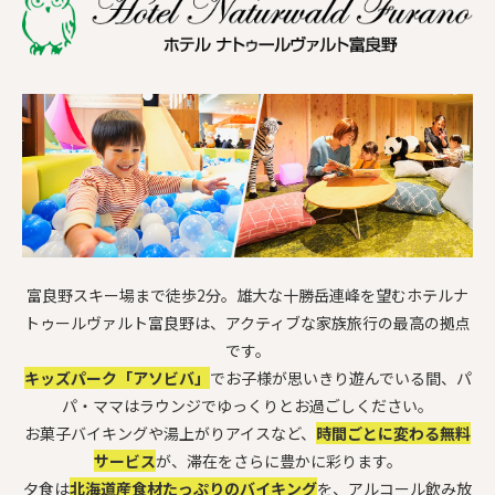
富良野スキー場まで徒歩2分。雄大な十勝岳連峰を望むホテルナ
トゥールヴァルト富良野は、アクティブな家族旅行の最高の拠点
です。
キッズパーク「アソビバ」
でお子様が思いきり遊んでいる間、パ
パ・ママはラウンジでゆっくりとお過ごしください。
お菓子バイキングや湯上がりアイスなど、
時間ごとに変わる無料
サービス
が、滞在をさらに豊かに彩ります。
夕食は
北海道産食材たっぷりのバイキング
を、アルコール飲み放